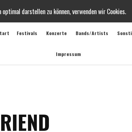
 optimal darstellen zu können, verwenden wir Cookies.
tart
Festivals
Konzerte
Bands/Artists
Sonst
rte und Festivals in Deutschlan
richte uvm. von Konzerten, Festivals und Open Air Veranstaltungen 
Impressum
FRIEND