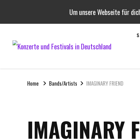
Um unsere Webseite für dich
S
Konze
Termine, Be
Home
Bands/Artists
IMAGINARY FRIEND
IMAGINARY 