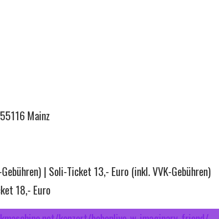
, 55116 Mainz
Gebühren) | Soli-Ticket 13,- Euro (inkl. VVK-Gebühren)
ket 18,- Euro
kmaschine.net/konzert/bebenlive-w-imaginary-friend/