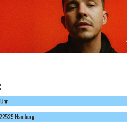
:
 Uhr
, 22525 Hamburg