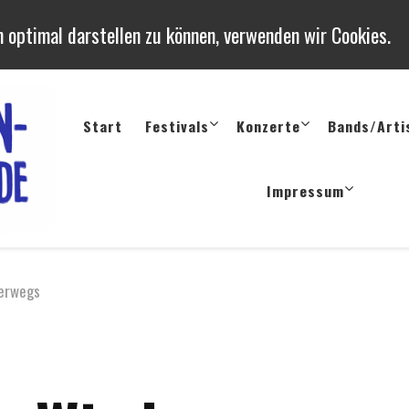
 optimal darstellen zu können, verwenden wir Cookies.
Start
Festivals
Konzerte
Bands/Arti
Konzerte und Festivals in 
Termine, Berichte uvm. von Konzerten, Festivals und Op
Impressum
terwegs