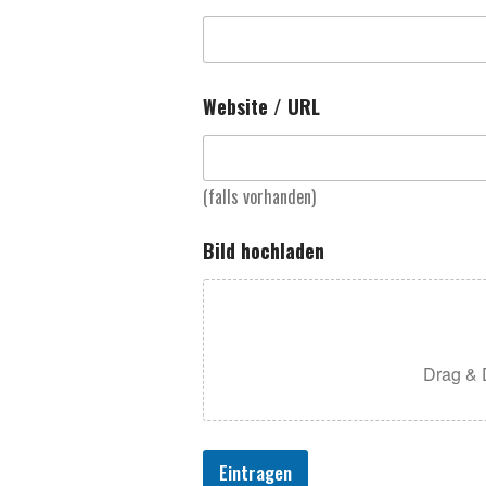
B
Website / URL
i
l
d
d
(falls vorhanden)
e
s
Bild hochladen
Drag & 
Eintragen