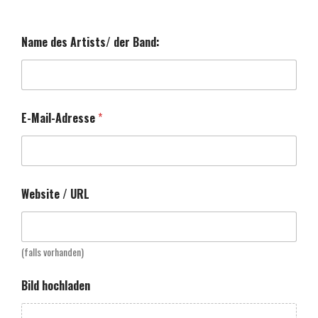
Name des Artists/ der Band:
d
E-Mail-Adresse
*
e
s
B
a
n
d
Website / URL
:
/
(falls vorhanden)
Bild hochladen