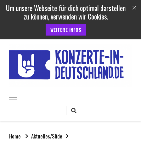
Um unsere Webseite für dich optimal darstellen
zu können, verwenden wir Cookies.
WEITERE INFOS
Konzerte und Festivals in
Termine, Berichte uvm. von Konzerten, Festivals und Open Air
Veranstaltungen in Deutschland
Deutschland
Home
Aktuelles/Slide