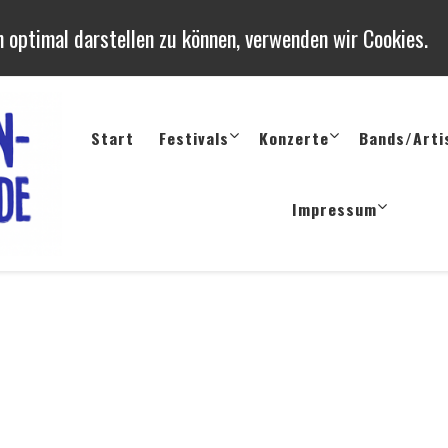
 optimal darstellen zu können, verwenden wir Cookies.
Start
Festivals
Konzerte
Bands/Arti
Konzerte und Festivals in 
Termine, Berichte uvm. von Konzerten, Festivals und Op
Impressum