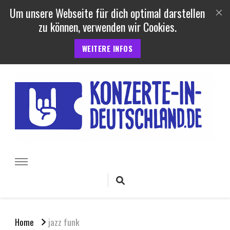
Um unsere Webseite für dich optimal darstellen
zu können, verwenden wir Cookies.
WEITERE INFOS
Konzerte und Festivals in
Termine, Berichte uvm. von Konzerten, Festivals und Open Air
Veranstaltungen in Deutschland
Deutschland
Home
jazz funk