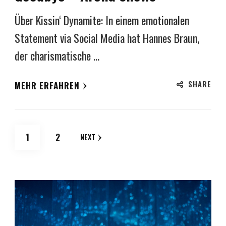
Über Kissin‘ Dynamite: In einem emotionalen
Statement via Social Media hat Hannes Braun,
der charismatische …
SHARE
MEHR ERFAHREN
Seitennummerierung
PAGE
PAGE
1
2
NEXT
der
Beiträge