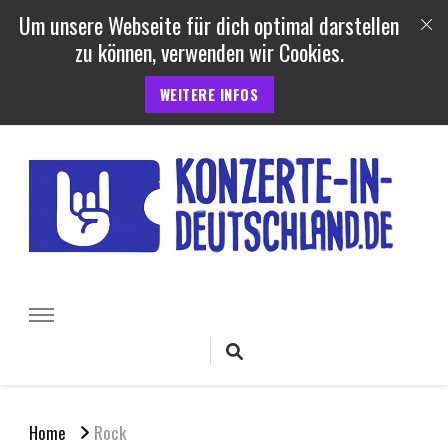
Um unsere Webseite für dich optimal darstellen
zu können, verwenden wir Cookies.
WEITERE INFOS
Konzerte und Festivals in
Termine, Berichte uvm. von Konzerten, Festivals und Open Air
Veranstaltungen in Deutschland
Deutschland
Home
Rock