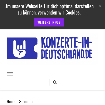
Um unsere Webseite für dich optimal darstellen
zu können, verwenden wir Cookies.
WEITERE INFOS
Konzerte und Festivals in
Termine, Berichte uvm. von Konzerten, Festivals und Open Air
Veranstaltungen in Deutschland
Deutschland
Home
Techno