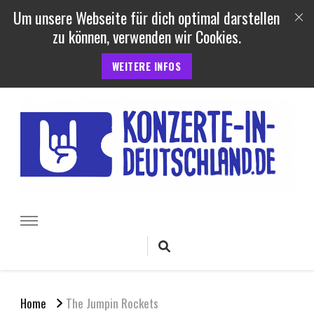
Um unsere Webseite für dich optimal darstellen
zu können, verwenden wir Cookies.
WEITERE INFOS
Konzerte und Festivals in
Termine, Berichte uvm. von Konzerten, Festivals und Open Air
Veranstaltungen in Deutschland
Deutschland
Home
The Jumpin Rockets