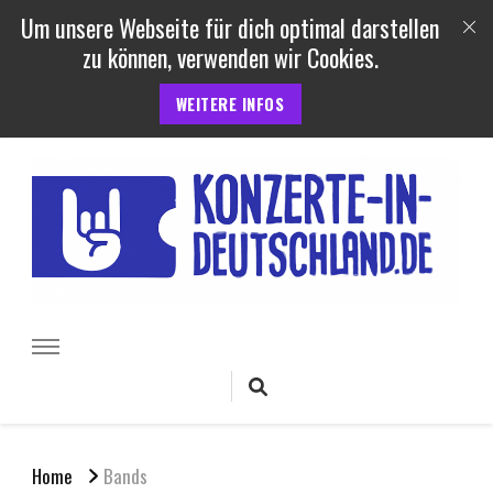
Um unsere Webseite für dich optimal darstellen
zu können, verwenden wir Cookies.
WEITERE INFOS
Konzerte und Festivals in
Termine, Berichte uvm. von Konzerten, Festivals und Open Air
Veranstaltungen in Deutschland
Deutschland
Home
Bands