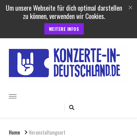
Um unsere Webseite für dich optimal darstellen
zu können, verwenden wir Cookies.
WEITERE INFOS
Konzerte und Festivals in
Termine, Berichte uvm. von Konzerten, Festivals und Open Air
Veranstaltungen in Deutschland
Deutschland
Home
Veranstaltungsort