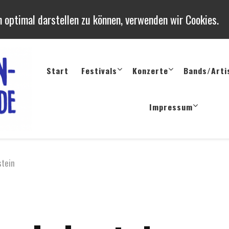
 optimal darstellen zu können, verwenden wir Cookies.
Start
Festivals
Konzerte
Bands/Arti
Konzerte und Festivals in 
Termine, Berichte uvm. von Konzerten, Festivals und Op
Impressum
stein